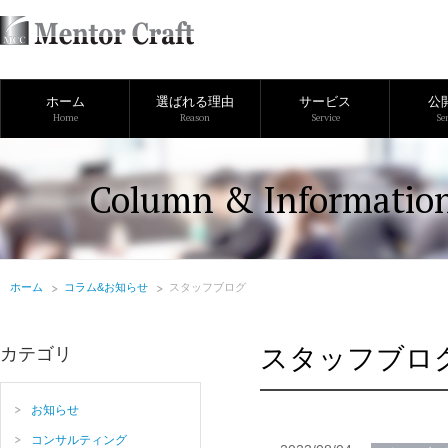
ホーム
選ばれる理由
サービス
公
Home
Reason
Service
Se
Column & Informatio
ホーム
コラム&お知らせ
スタッフブログ
スタッフブロ
カテゴリ
お知らせ
コンサルティング