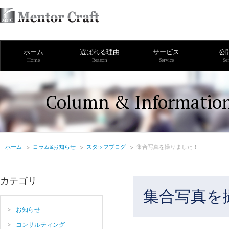
ホーム
選ばれる理由
サービス
公
Home
Reason
Service
Se
Column & Informatio
ホーム
コラム&お知らせ
スタッフブログ
集合写真を撮りました！
カテゴリ
集合写真を
お知らせ
コンサルティング