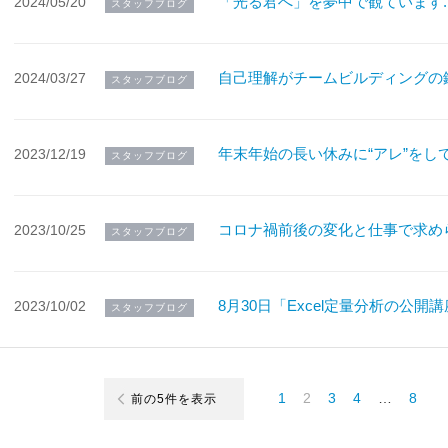
「光る君へ」を夢中で観ています..
2024/05/20
スタッフブログ
自己理解がチームビルディングの鍵！～E
2024/03/27
スタッフブログ
年末年始の長い休みに“アレ”をして
2023/12/19
スタッフブログ
コロナ禍前後の変化と仕事で求めら
2023/10/25
スタッフブログ
8月30日「Excel定量分析の公開講座（
2023/10/02
スタッフブログ
1
2
3
4
…
8
前の5件を表示