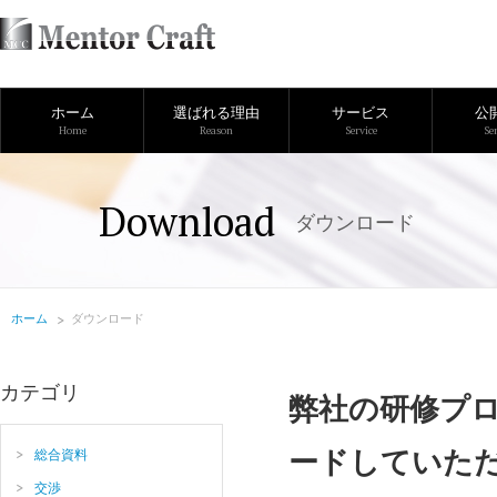
ホーム
選ばれる理由
サービス
公
Home
Reason
Service
Se
Download
ダウンロード
ホーム
ダウンロード
カテゴリ
弊社の研修プ
ードしていた
総合資料
交渉