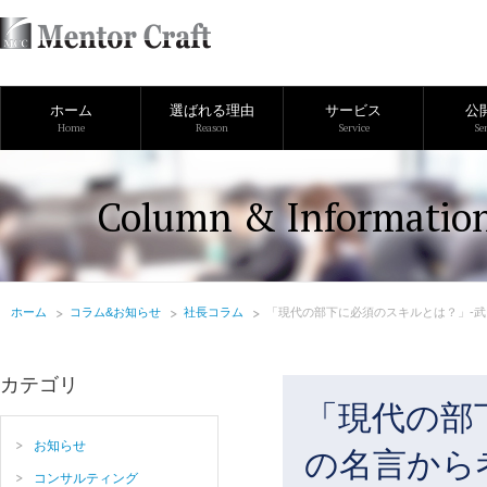
ホーム
選ばれる理由
サービス
公
Home
Reason
Service
Se
Column & Informatio
ホーム
コラム&お知らせ
社長コラム
「現代の部下に必須のスキルとは？」-武
カテゴリ
「現代の部
お知らせ
の名言から
コンサルティング