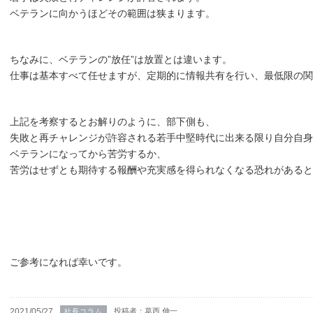
ベテランに向かうほどその範囲は狭まります。
ちなみに、ベテランの”放任”は放置とは違います。
仕事は基本すべて任せますが、定期的に情報共有を行い、最低限の
上記を考察するとお解りのように、部下側も、
失敗と再チャレンジが許容される若手中堅時代に出来る限り自分自身
ベテランになってから苦労するか、
苦労はせずとも期待する報酬や充実感を得られなくなる恐れがある
ご参考になれば幸いです。
2021/05/27
投稿者：葛西 伸一
社長コラム