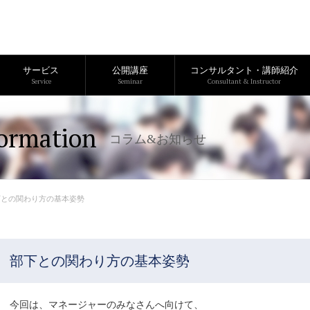
サービス
公開講座
コンサルタント・講師紹介
Service
Seminar
Consultant & Instructor
ormation
コラム&お知らせ
下との関わり方の基本姿勢
部下との関わり方の基本姿勢
今回は、マネージャーのみなさんへ向けて、