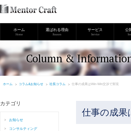
ホーム
選ばれる理由
サービス
公
Home
Reason
Service
Se
Column & Informatio
ホーム
コラム&お知らせ
社長コラム
仕事の成果はWin-Win交渉で実現
カテゴリ
仕事の成果は
お知らせ
コンサルティング