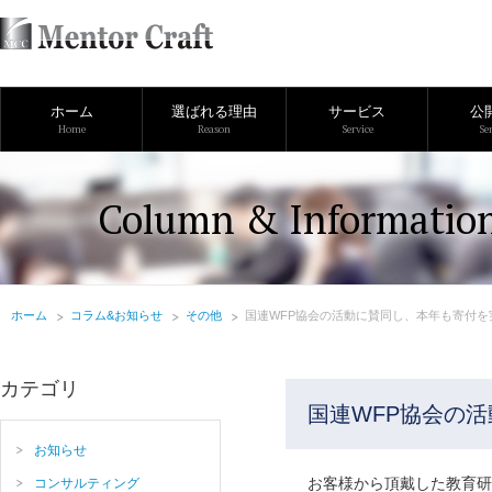
ホーム
選ばれる理由
サービス
公
Home
Reason
Service
Se
Column & Informatio
ホーム
コラム&お知らせ
その他
国連WFP協会の活動に賛同し、本年も寄付を
カテゴリ
国連WFP協会の
お知らせ
お客様から頂戴した教育研
コンサルティング