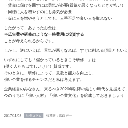
・賃金に儲けを回すには勇気が必要(景気が悪くなったときが怖い）
・同様に人を増やすのにも勇気が必要
・仮に人を増やそうとしても、人手不足で良い人を取れない
したがって、あまったお金は、
⇒広告費や研修のような一時費用に投資する
ことが考えられるからです。
しかし、逆にいえば、景気が悪くなれば、すぐに削れる項目ともいえ
いずれにしても「儲かっているときこそ研修！」は
(働く人たちは忙しいけど）賛成です。
そのときに、研修によって、意欲と能力を向上し、
強い企業を作るチャンスだと私は考えます。
企業経営のみなさん、来るべき2020年以降の厳しい時代を見据えて
今のうちに「強い人材」「強い企業文化」を醸成しておきましょう！
2017/11/08
投稿者：葛西 伸一
社長コラム