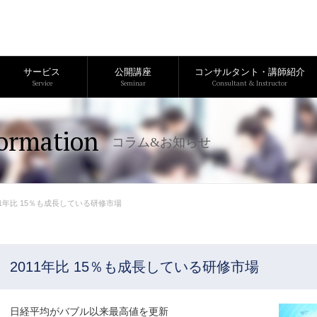
サービス
公開講座
コンサルタント・講師紹介
Service
Seminar
Consultant & Instructor
ormation
コラム&お知らせ
11年比 15％も成長している研修市場
2011年比 15％も成長している研修市場
日経平均がバブル以来最高値を更新