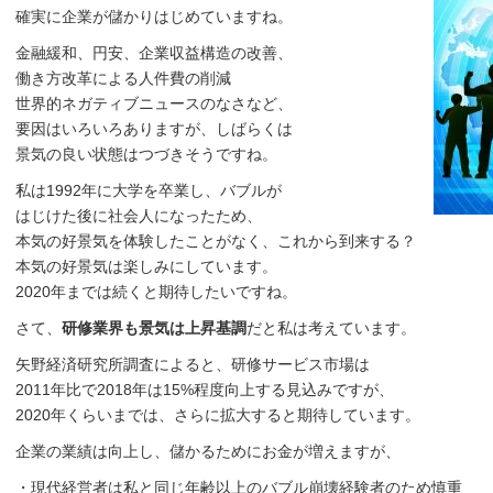
確実に企業が儲かりはじめていますね。
金融緩和、円安、企業収益構造の改善、
働き方改革による人件費の削減
世界的ネガティブニュースのなさなど、
要因はいろいろありますが、しばらくは
景気の良い状態はつづきそうですね。
私は1992年に大学を卒業し、バブルが
はじけた後に社会人になったため、
本気の好景気を体験したことがなく、これから到来する？
本気の好景気は楽しみにしています。
2020年までは続くと期待したいですね。
さて、
研修業界も景気は上昇基調
だと私は考えています。
矢野経済研究所調査によると、研修サービス市場は
2011年比で2018年は15%程度向上する見込みですが、
2020年くらいまでは、さらに拡大すると期待しています。
企業の業績は向上し、儲かるためにお金が増えますが、
・現代経営者は私と同じ年齢以上のバブル崩壊経験者のため慎重