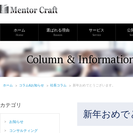
ホーム
選ばれる理由
サービス
公
Home
Reason
Service
Se
Column & Informatio
ホーム
コラム&お知らせ
社長コラム
新年おめでとうございます。
カテゴリ
新年おめで
お知らせ
コンサルティング