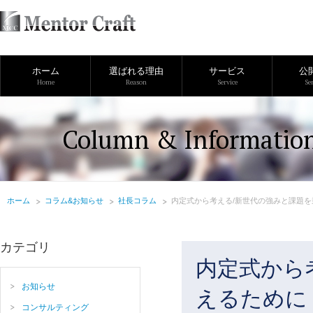
ホーム
選ばれる理由
サービス
公
Home
Reason
Service
Se
Column & Informatio
ホーム
コラム&お知らせ
社長コラム
内定式から考える/新世代の強みと課題
カテゴリ
内定式から
お知らせ
えるために
コンサルティング