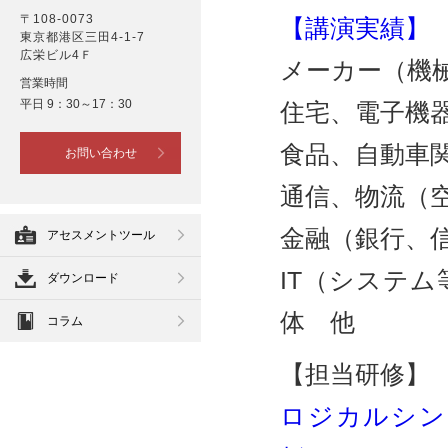
〒108-0073
【講演実績】
東京都港区三田4-1-7
広栄ビル4Ｆ
メーカー（機
営業時間
平日 9：30～17：30
住宅、電子機
食品、自動車
お問い合わせ
通信、物流（
金融（銀行、
アセスメントツール
IT（システ
ダウンロード
体 他
コラム
【担当研修】
ロジカルシン