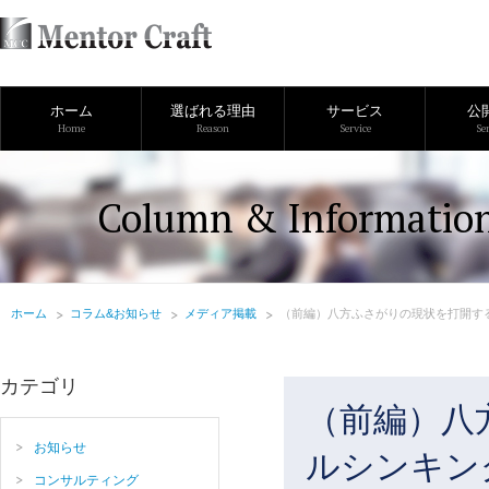
ホーム
選ばれる理由
サービス
公
Home
Reason
Service
Se
Column & Informatio
ホーム
コラム&お知らせ
メディア掲載
（前編）八方ふさがりの現状を打開す
カテゴリ
（前編）八
お知らせ
ルシンキン
コンサルティング