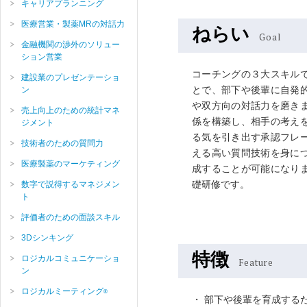
キャリアプランニング
医療営業・製薬MRの対話力
ねらい
Goal
金融機関の渉外のソリュー
ション営業
コーチングの３大スキル
建設業のプレゼンテーショ
とで、部下や後輩に自発
ン
や双方向の対話力を磨き
売上向上のための統計マネ
係を構築し、相手の考え
ジメント
る気を引き出す承認フレ
技術者のための質問力
える高い質問技術を身に
医療製薬のマーケティング
成することが可能になり
礎研修です。
数字で説得するマネジメン
ト
評価者のための面談スキル
3Dシンキング
特徴
ロジカルコミュニケーショ
Feature
ン
ロジカルミーティング
部下や後輩を育成する